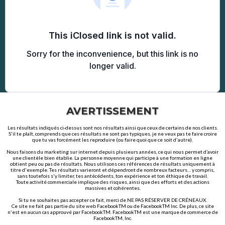
AVERTISSEMENT
Les résultats indiqués ci-dessus sont nos résultats ainsi que ceux de certains de nos clients.
S'il te plaît, comprends que ces résultats ne sont pas typiques, je ne veux pas te faire croire
que tu vas forcément les reproduire (ou faire quoi que ce soit d'autre).
Nous faisons du marketing sur internet depuis plusieurs années, ce qui nous permet d’avoir
une clientèle bien établie. La personne moyenne qui participe à une formation en ligne
obtient peu ou pas de résultats. Nous utilisons ces références de résultats uniquement à
titre d'exemple. Tes résultats varieront et dépendront de nombreux facteurs… y compris,
sans toutefois s'y limiter, tes antécédents, ton expérience et ton éthique de travail.
Toute activité commerciale implique des risques, ainsi que des efforts et des actions
massives et cohérentes.
Si tu ne souhaites pas accepter ce fait, merci de NE PAS RÉSERVER DE CRÉNEAUX.
Ce site ne fait pas partie du site web FacebookTM ou de FacebookTM Inc. De plus, ce site
n'est en aucun cas approuvé par FacebookTM. FacebookTM est une marque de commerce de
FacebookTM, Inc.